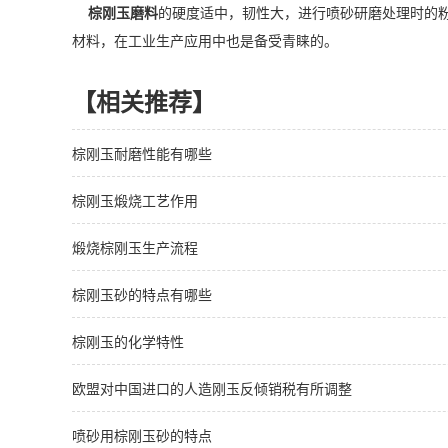
棕刚玉磨料
的硬度适中，韧性大，进行喷砂研磨处理时的
材料，在工业生产应用中也是备受青睐的。
【相关推荐】
棕刚玉耐磨性能有哪些
棕刚玉煅烧工艺作用
煅烧棕刚玉生产流程
棕刚玉砂的特点有哪些
棕刚玉的化学特性
欧盟对中国进口的人造刚玉反倾销税有所调整
喷砂用棕刚玉砂的特点