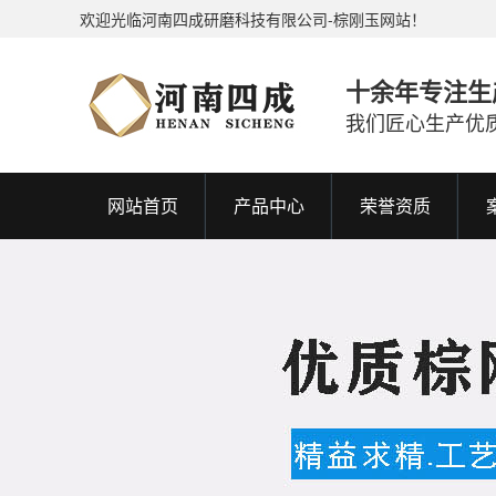
欢迎光临河南四成研磨科技有限公司-棕刚玉网站！
十余年专注生
我们匠心生产优
网站首页
产品中心
荣誉资质