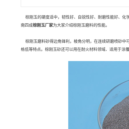
棕刚玉的硬度适中，韧性好、自锐性好、耐磨性能好、化学
南四成
棕刚玉厂家
为大家介绍棕刚玉磨料的性能。
棕刚玉磨料砂得边角锋利，棱角分明，在连续研磨喷砂中可
格低等特点。棕刚玉砂还可以用在耐火材料领域、适用于涂