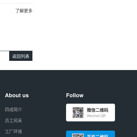
了解更多
返回列表
About us
Follow
四成简介
微信二维码
Wechat QR
员工风采
工厂环境
手机二维码