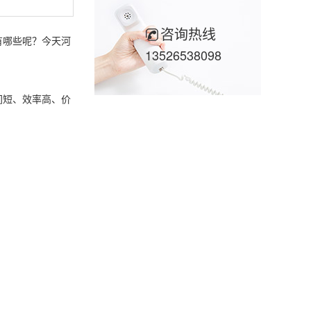
咨询热线
有哪些呢？今天河
13526538098
间短、效率高、价
。