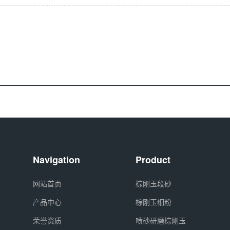
Navigation
Product
网站首页
棕刚玉段砂
产品中心
棕刚玉细粉
荣誉资质
喷砂研磨棕刚玉