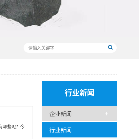
行业新闻
企业新闻
有哪些呢？今
行业新闻