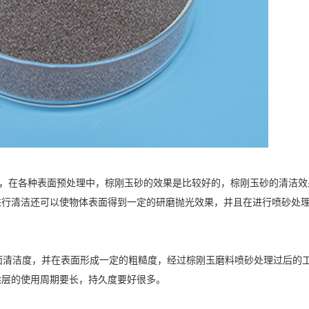
，在各种表面预处理中，棕刚玉砂的效果是比较好的，棕刚玉砂的清洁效
进行清洁还可以使物体表面得到一定的研磨抛光效果，并且在进行喷砂处
清洁度，并在表面形成一定的粗糙度，经过棕刚玉磨料喷砂处理过后的
涂层的使用周期要长，持久度要好很多。