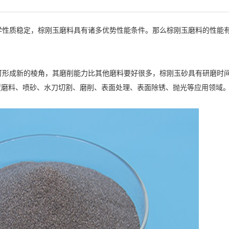
性质稳定，棕刚玉磨料具有诸多优势性能条件。那么棕刚玉磨料的性能
形成新的棱角，其磨削能力比其他磨料要好很多，棕刚玉砂具有研磨时
覆磨料、喷砂、水刀切割、磨削、表面处理、表面除锈、抛光等应用领域