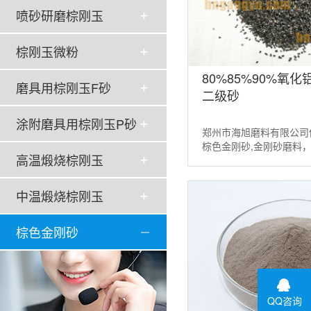
喷砂研磨棕刚玉
棕刚玉微粉
80%85%90%氧
磨具用棕刚玉F砂
二级砂
涂附磨具用棕刚玉P砂
郑州市海旭磨料有限公司
棕色金刚砂,金刚砂磨料
高温煅烧棕刚玉
粉，棕色氧化铝等磨料。
请联系：13526538098...
中温煅烧棕刚玉
棕色金刚砂
QQ咨询