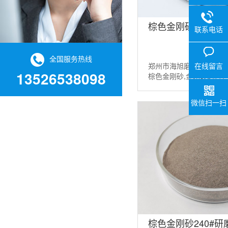
棕色金刚砂400#
联系电话
全国服务热线
在线留言
郑州市海旭磨料有限公司
13526538098
棕色金刚砂,金刚砂磨料
粉，棕色氧化铝等磨料。
请联系：13526538098...
微信扫一扫
棕色金刚砂240#研