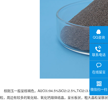
QQ咨询
联系电话
在线留言
微信扫一扫
棕刚玉一般呈棕褐色，Al2O3≥94.5%SiO2≤2.5%,TiO2≤3.5%,
粒，周边有较多的氧化硅、氧化钙熔体结晶，呈长板状，粗大晶粒呈骸状