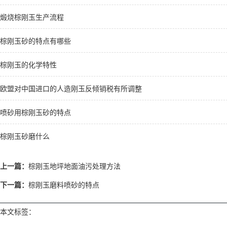
煅烧棕刚玉生产流程
棕刚玉砂的特点有哪些
棕刚玉的化学特性
欧盟对中国进口的人造刚玉反倾销税有所调整
喷砂用棕刚玉砂的特点
棕刚玉砂磨什么
上一篇：
棕刚玉地坪地面油污处理方法
下一篇：
棕刚玉磨料喷砂的特点
本文标签：