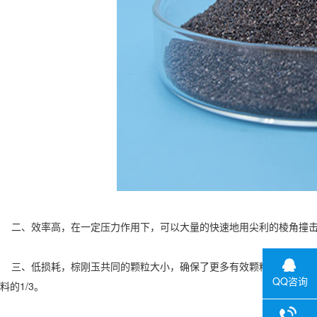
二、效率高，在一定压力作用下，可以大量的快速地用尖利的棱角撞击
三、低损耗，棕刚玉共同的颗粒大小，确保了更多有效颗粒撞击物体外
QQ咨询
料的1/3。