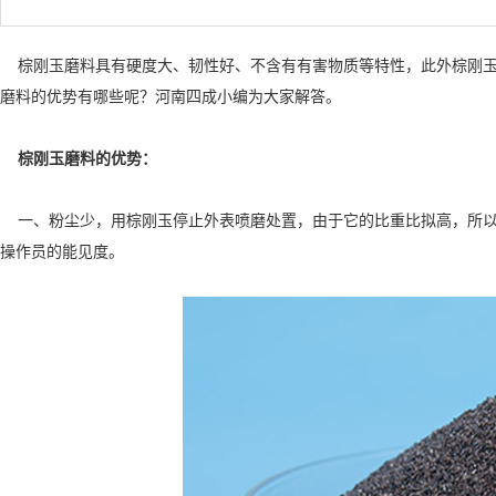
棕刚玉磨料具有硬度大、韧性好、不含有有害物质等特性，此外棕刚玉
磨料的优势有哪些呢？河南四成小编为大家解答。
棕刚玉磨料的优势：
一、粉尘少，用棕刚玉停止外表喷磨处置，由于它的比重比拟高，所以
操作员的能见度。