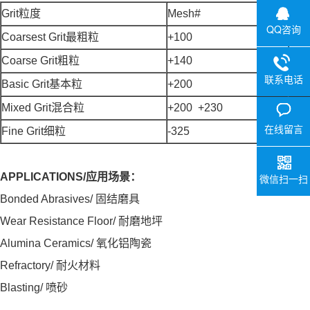
Grit粒度
Mesh#
Mes
QQ咨询
Coarsest Grit最粗粒
+100
150
Coarse Grit粗粒
+140
106
联系电话
Basic Grit基本粒
+200
75
Mixed Grit混合粒
+200 +230
75 
在线留言
Fine Grit细粒
-325
45
APPLICATIONS/
应用场景：
微信扫一扫
Bonded Abrasives/ 固结磨具
Wear Resistance Floor/ 耐磨地坪
Alumina Ceramics/ 氧化铝陶瓷
Refractory/ 耐火材料
Blasting/ 喷砂