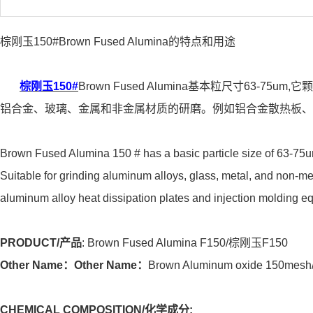
棕刚玉150#Brown Fused Alumina的特点和用途
棕刚玉150#
Brown Fused Alumina基本粒尺寸63-
铝合金、玻璃、金属和非金属材质的研磨。例如铝合金散热板、
Brown Fused Alumina 150 # has a basic particle size of 63-75um
Suitable for grinding aluminum alloys, glass, metal, and non-me
aluminum alloy heat dissipation plates and injection molding e
PRODUCT/
产品
: Brown Fused Alumina F150/棕刚玉F150
Other Name：Other Name：
Brown Aluminum oxide 150mesh
CHEMICAL COMPOSITION/
化学成分
: