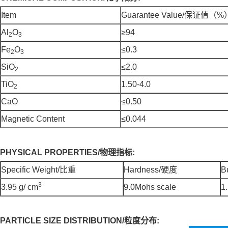
Item
Guarantee Value/保证值（%
Al
O
≥94
2
3
Fe
O
≤0.3
2
3
SiO
≤2.0
2
TiO
1.50-4.0
2
CaO
≤0.50
Magnetic Content
≤0.044
PHYSICAL PROPERTIES/
物理指标
:
Specific Weight/比重
Hardness/硬度
B
3
3.95 g/ cm
9.0Mohs scale
1
PARTICLE SIZE DISTRIBUTION/
粒度分布: