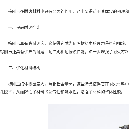
棕刚玉在
耐火材料
中具有显著的作用，这主要得益于其优异的物理和
一、提高耐火性能
棕刚玉具有高耐火度，这使得它成为耐火材料中的理想骨料和细粉。它
棕刚玉还具有优异的耐磨、耐冲刷和耐侵蚀性能，进一步增强了耐火材料
二、优化材料结构
棕刚玉的体积密度大，氧化铝含量高，这些特点使得它在耐火材料中能
孔隙率，从而降低了材料的透气性和吸水性，增强了材料的整体性能。