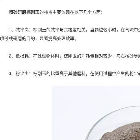
喷砂研磨棕刚玉
的特点主要体现在以下几个方面：
1、效率高：棕刚玉的效率与其粒度相关，当颗粒较小时，在气流中速
喷砂或研磨的目的，显著提高处理效率。
2、低损耗：在处理物体时，棕刚玉的消耗量相对较少，与石榴砂等磨
3、粉尘少：棕刚玉的比重高于其他磨料，在使用过程中产生的粉尘较