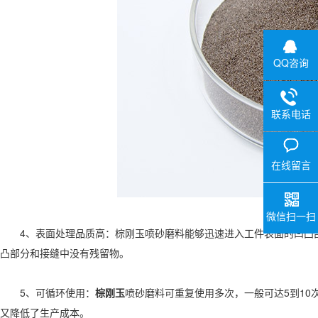
QQ咨询
联系电话
在线留言
微信扫一扫
4、表面处理品质高：棕刚玉喷砂磨料能够迅速进入工件表面的凹凸部
凸部分和接缝中没有残留物。
5、可循环使用：
棕刚玉
喷砂磨料可重复使用多次，一般可达5到1
又降低了生产成本。