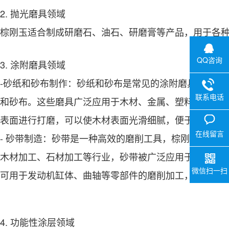
2. 抛光磨具领域
棕刚玉适合制成研磨石、油石、研磨膏等产品，用于各
QQ咨询
3. 涂附磨具领域
-砂纸和砂布制作：砂纸和砂布是常见的涂附磨具，棕刚
联系电话
和砂布。这些磨具广泛应用于木材、金属、塑料等材料
表面进行打磨，可以使木材表面光滑细腻，便于后续的
在线留言
- 砂带制造：砂带是一种高效的磨削工具，棕刚玉微粉
木材加工、石材加工等行业，砂带被广泛应用于平面磨
微信扫一扫
可用于发动机缸体、曲轴等零部件的磨削加工，保证零
4. 功能性涂层领域