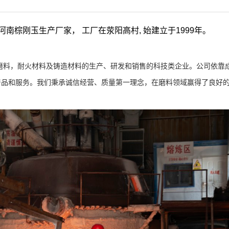
南棕刚玉生产厂家， 工厂在荥阳高村, 始建立于1999年。
种磨料，耐火材料及铸造材料的生产、研发和销售的科技类企业。公司依靠
产品和服务。我们秉承诚信经营、质量第一理念，在磨料领域赢得了良好