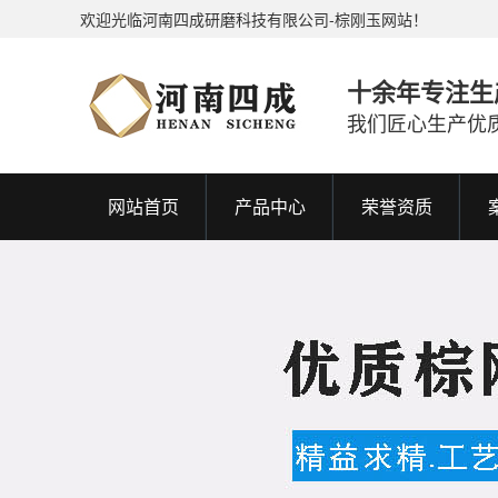
欢迎光临河南四成研磨科技有限公司-棕刚玉网站！
十余年专注生
我们匠心生产优
网站首页
产品中心
荣誉资质