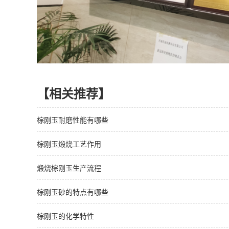
【相关推荐】
棕刚玉耐磨性能有哪些
棕刚玉煅烧工艺作用
煅烧棕刚玉生产流程
棕刚玉砂的特点有哪些
棕刚玉的化学特性