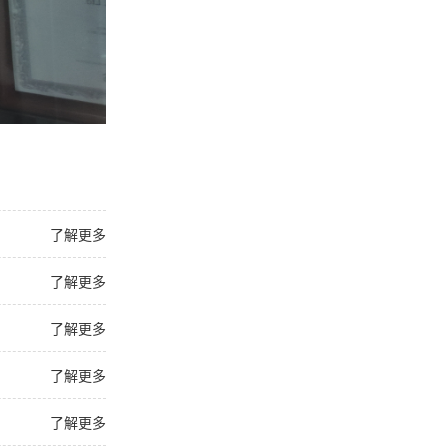
了解更多
了解更多
了解更多
了解更多
了解更多