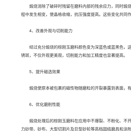
煅烧消除了破碎时残留在磨料内部的残余应力，同时煅烧产
程中发生相变，使晶格收缩，抗压强度提高。这些变化共同
4、改善外观与切削能力‌
经过充分煅烧的棕刚玉磨料颜色变为深蓝色或蓝黑色，这一
锈斑，不仅外观更美观，切削能力和加工精度也显著提高。
5、提升磁选效果‌
煅烧使原本被包裹的磁性物随磨粒的开裂暴露到表面，有
6、优化磨削性能‌
煅烧处理后的棕刚玉磨料在应用中不爆裂、不粉化、不开裂
力砂带、砂布、大型切割片及巨型砂轮等高档固结磨具和涂