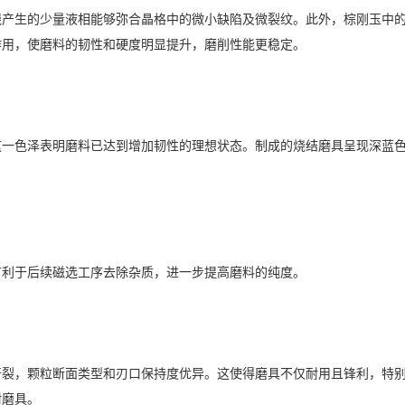
生的少量液相能够弥合晶格中的微小缺陷及微裂纹。此外，棕刚玉中的
作用，使磨料的韧性和硬度明显提升，磨削性能更稳定。
色泽表明磨料已达到增加韧性的理想状态。制成的烧结磨具呈现深蓝色
利于后续磁选工序去除杂质，进一步提高磨料的纯度。
，颗粒断面类型和刃口保持度优异。这使得磨具不仅耐用且锋利，特别
附磨具。