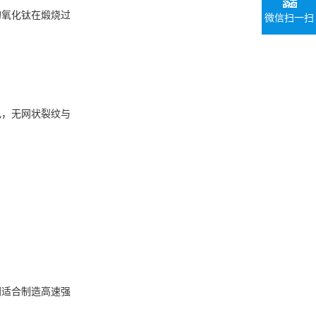
氧化钛在煅烧过
微信扫一扫
，无网状裂纹与
适合制造高速强