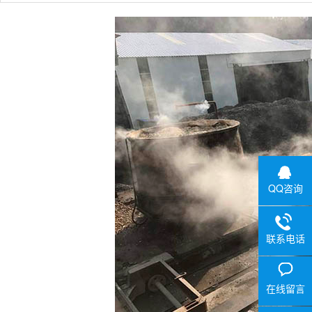
QQ咨询
联系电话
在线留言