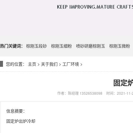
热门关键词：
棕刚玉段砂
棕刚玉细粉
喷砂研磨棕刚玉
棕刚玉微粉
您的位置：
主页
>
关于我们
>
工厂环境
>
固定
作者：陈经理 13526538098
时间：2021-11-26
信息摘要：
固定炉出炉冷却