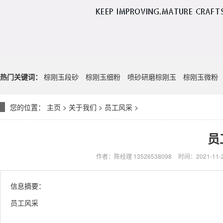
热门关键词：
棕刚玉段砂
棕刚玉细粉
喷砂研磨棕刚玉
棕刚玉微粉
您的位置：
主页
>
关于我们
>
员工风采
>
员
作者：陈经理 13526538098
时间：2021-11-26
信息摘要：
员工风采