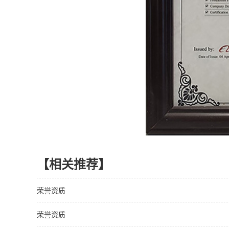
【相关推荐】
荣誉资质
荣誉资质