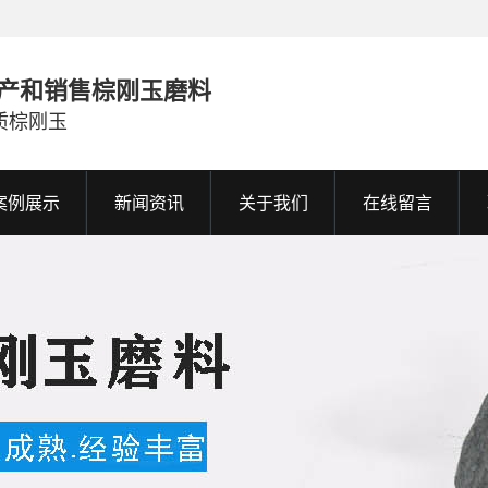
产和销售棕刚玉磨料
质棕刚玉
案例展示
新闻资讯
关于我们
在线留言