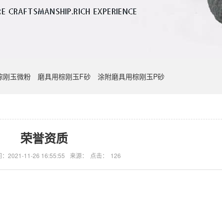
棕刚玉微粉
磨具用棕刚玉F砂
涂附磨具用棕刚玉P砂
荣誉资质
：2021-11-26 16:55:55
来源：
点击：
126