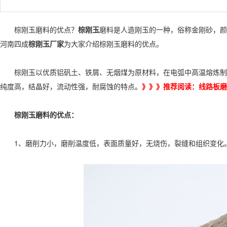
棕刚玉磨料的优点？
棕刚玉
磨料是人造刚玉的一种，俗称金刚砂，颜
河南四成
棕刚玉厂家
为大家介绍棕刚玉磨料的优点。
棕刚玉以优质铝矾土、铁屑、无烟煤为原材料，在电弧中高温熔炼制成
纯度高，结晶好，流动性强，耐腐蚀的特点。
》》》推荐阅读：
线路板磨
棕刚玉磨料的优点：
1、磨削力小，磨削温度低，表面质量好，无烧伤，裂缝和组织变化