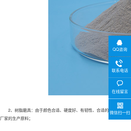
QQ咨询
联系电话
在线留言
2、树脂磨具：由于颜色合适、硬度好、有韧性、合适的颗粒断面类型
微信扫一扫
厂家的生产原料；