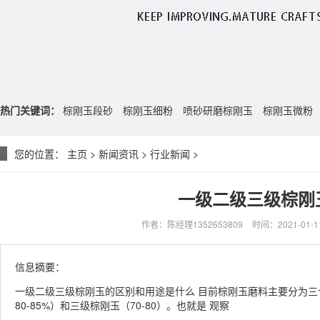
热门关键词：
棕刚玉段砂
棕刚玉细粉
喷砂研磨棕刚玉
棕刚玉微粉
您的位置：
主页
>
新闻资讯
>
行业新闻
>
一级二级三级棕刚
作者：陈经理1352653809
时间：2021-01-11
信息摘要：
一级二级三级棕刚玉的区别和用途是什么 目前棕刚玉磨料主要分为三
80-85%）和三级棕刚玉（70-80）。也就是 观察