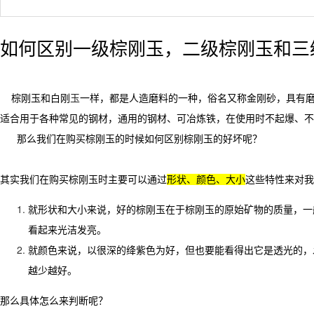
如何区别一级棕刚玉，二级棕刚玉和三
棕刚玉和白刚
玉
一样，都是人造磨料的一种，俗名又称金刚砂，具有
适合用于各种常见的钢材，通用的钢材、可冶炼铁，在使用时不起爆、不
那么我们在购买棕刚玉的时候如何区别棕刚玉的好坏呢？
其实我们在购买棕刚玉时主要可以通过
形状、颜色、大小
这些特性来对我
就形状和大小来说，好的棕刚玉在于棕刚玉的原始矿物的质量，一
看起来光洁发亮。
就颜色来说，以很深的绛紫色为好，但也要能看得出它是透光的，
越少越好。
那么具体怎么来判断呢？