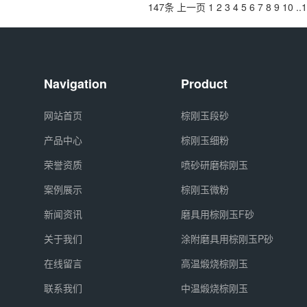
147条
上一页
1
2
3
4
5
6
7
8
9
10
..
1
Navigation
Product
网站首页
棕刚玉段砂
产品中心
棕刚玉细粉
荣誉资质
喷砂研磨棕刚玉
案例展示
棕刚玉微粉
新闻资讯
磨具用棕刚玉F砂
关于我们
涂附磨具用棕刚玉P砂
在线留言
高温煅烧棕刚玉
联系我们
中温煅烧棕刚玉