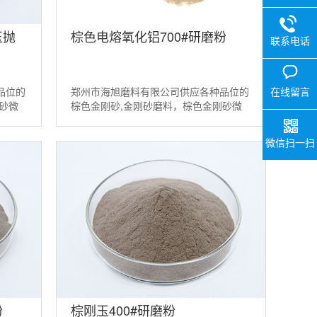
玉抛
棕色电熔氧化铝700#研磨粉
联系电话
在线留言
品位的
郑州市海旭磨料有限公司供应各种品位的
砂微
棕色金刚砂,金刚砂磨料，棕色金刚砂微
玉磨料
粉，棕色氧化铝等磨料。如需棕刚玉磨料
请联系：13526538098...
微信扫一扫
粉
棕刚玉400#研磨粉