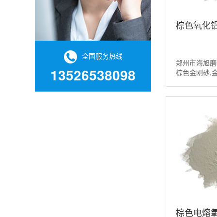
棕色氧化铝
全国服务热线
郑州市海旭磨
13526538098
棕色金刚砂,
粉，棕色氧化
请联系：13526
棕色电熔氧