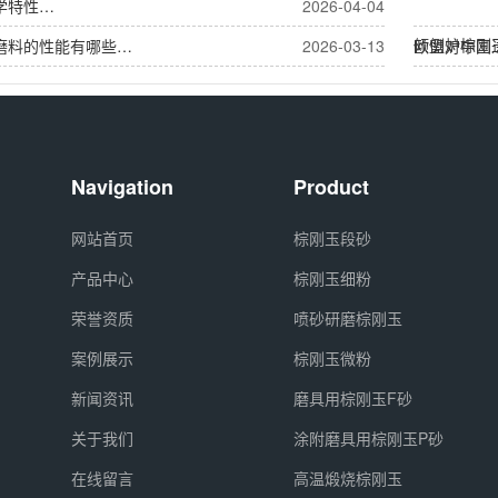
学特性…
2026-04-04
倾倒炉棕刚
磨料的性能有哪些…
2026-03-13
欧盟对中国
Navigation
Product
网站首页
棕刚玉段砂
产品中心
棕刚玉细粉
荣誉资质
喷砂研磨棕刚玉
案例展示
棕刚玉微粉
新闻资讯
磨具用棕刚玉F砂
关于我们
涂附磨具用棕刚玉P砂
在线留言
高温煅烧棕刚玉