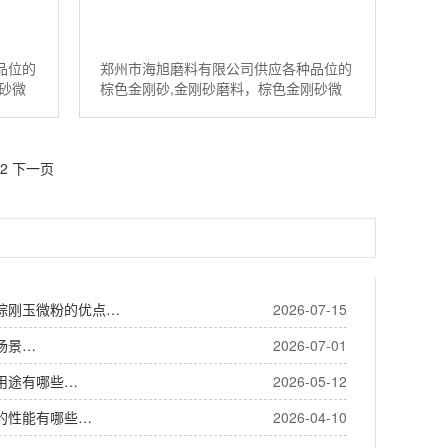
品位的
郑州市海旭磨料有限公司供应各种品位的
砂微
棕色金刚砂,金刚砂磨料，棕色金刚砂微
玉磨料
粉，棕色氧化铝等磨料。如需棕刚玉磨料
请联系：13526538098...
2
下一页
棕刚玉微粉的优点…
2026-07-15
场景…
2026-07-01
用途有哪些…
2026-05-12
的性能有哪些…
2026-04-10