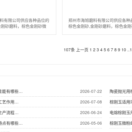
料有限公司供应各种品位的
郑州市海旭磨料有限公司供应各种
金刚砂磨料，棕色金刚砂微
棕色金刚砂,金刚砂磨料，棕色金刚
铝等磨料。如需棕刚玉磨料
粉，棕色氧化铝等磨料。如需棕刚
538098...
请联系：13526538098...
107条
上一页
1
2
3
4
5
6
7
8
9
10
..
1
性能有哪些…
2026-07-22
陶瓷抛光用
工艺作用…
2026-07-08
棕刚玉适用
生产流程…
2026-06-24
电熔棕刚玉
特点有哪些…
2026-05-06
棕刚玉微粉