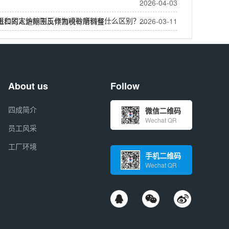
2026-04-03
玉和固定炉棕刚玉作为喷砂磨料有什么区别？…
进口的人造刚玉反倾销税有所调整…
2026-03-11
About us
Follow
四成简介
微信二维码
Wechat QR
员工风采
工厂环境
手机二维码
Wechat QR