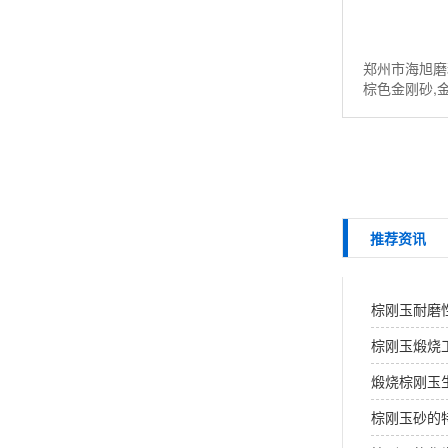
郑州市海旭磨
棕色金刚砂,
粉，棕色氧化
请联系：13526
推荐资讯
棕刚玉耐磨
棕刚玉煅烧
煅烧棕刚玉
棕刚玉砂的