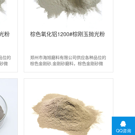
抛光粉
棕色氧化铝1200#棕刚玉抛光粉
品位的
郑州市海旭磨料有限公司供应各种品位的
砂微
棕色金刚砂,金刚砂磨料，棕色金刚砂微
玉磨料
粉，棕色氧化铝等磨料。如需棕刚玉磨料
请联系：13526538098...
QQ咨询