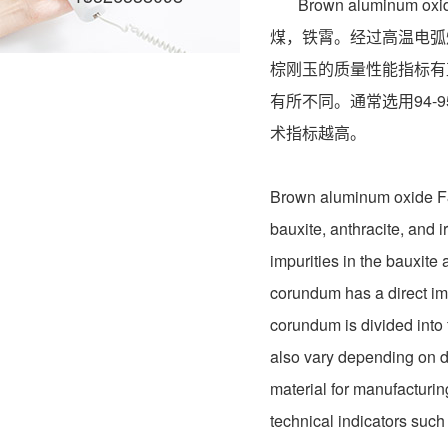
Brown aluminum
煤，铁霄。经过高温电弧
棕刚玉的质量性能指标有
有所不同。通常选用94
术指标越高。
Brown aluminum oxide F80 
bauxite, anthracite, and 
impurities in the bauxite
corundum has a direct im
corundum is divided into
also vary depending on dif
material for manufacturin
technical indicators such