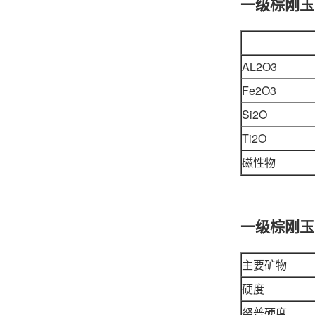
一级棕刚玉
AL2O3
Fe2O3
Si2O
Ti2O
磁性物
一级棕刚玉
主要矿物
硬度
努普硬度