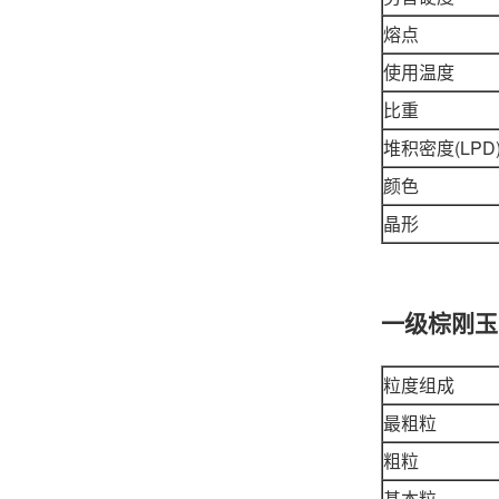
熔点
使用温度
比重
堆积密度(LPD)
颜色
晶形
一级棕刚玉
粒度组成
最粗粒
粗粒
基本粒