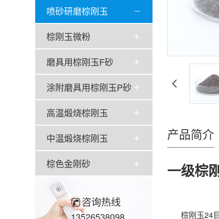
喷砂研磨棕刚玉
棕刚玉微粉
磨具用棕刚玉F砂
涂附磨具用棕刚玉P砂
高温煅烧棕刚玉
产品简介
中温煅烧棕刚玉
棕色金刚砂
一级棕刚
咨询热线
棕刚玉24目
13526538098