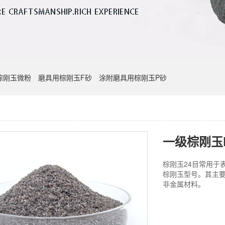
棕刚玉微粉
磨具用棕刚玉F砂
涂附磨具用棕刚玉P砂
一级棕刚玉F
棕刚玉24目常用于
棕刚玉型号。其主
非金属材料。