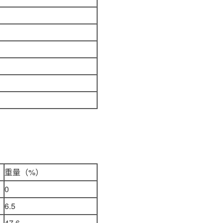
重量（%）
0
6.5
47.6