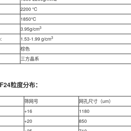
2200 ℃
1850℃
3
3.95g/cm
3
:
1.53-1.99 g/cm
棕色
三方晶系
F24粒度分布：
筛网号
网孔尺寸（um）
+16
1180
+20
850
+25
710