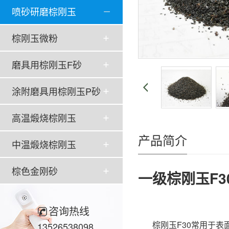
喷砂研磨棕刚玉
棕刚玉微粉
磨具用棕刚玉F砂
涂附磨具用棕刚玉P砂
高温煅烧棕刚玉
产品简介
中温煅烧棕刚玉
棕色金刚砂
一级棕刚玉F3
咨询热线
棕刚玉F30常用于表面
13526538098