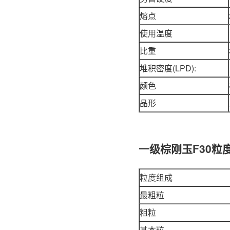
熔点
使用温度
比重
堆积密度(LPD):
颜色
晶形
一级棕刚玉F30粒
粒度组成
最粗粒
粗粒
基本粒