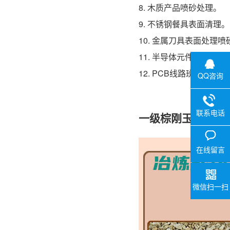
8. 木质产品喷砂处理。
9. 不锈钢餐具表面清理。
10. 金属刀具表面处理喷
11. 半导体元件喷砂。
12. PCB线路班抛毛钝化
QQ咨询
联系电话
一级棕刚玉F30的
在线留言
微信扫一扫