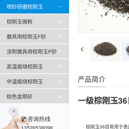
喷砂研磨棕刚玉
棕刚玉微粉
磨具用棕刚玉F砂
涂附磨具用棕刚玉P砂
高温煅烧棕刚玉
产品简介
中温煅烧棕刚玉
棕色金刚砂
一级棕刚玉36
咨询热线
棕刚玉36目常用于表
13526538098