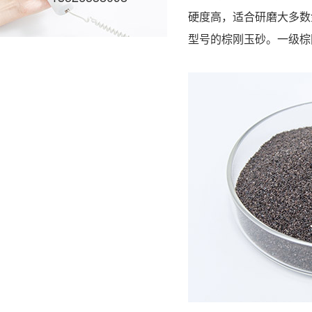
硬度高，适合研磨大多数
型号的棕刚玉砂。一级棕