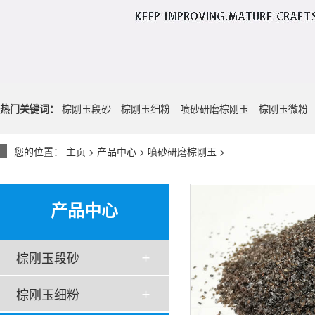
热门关键词：
棕刚玉段砂
棕刚玉细粉
喷砂研磨棕刚玉
棕刚玉微粉
您的位置：
主页
>
产品中心
>
喷砂研磨棕刚玉
>
产品中心
棕刚玉段砂
棕刚玉细粉