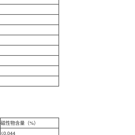
磁性物含量（%）
≤0.044