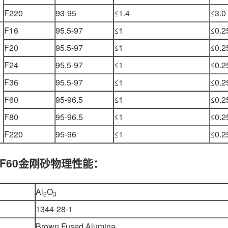
F220
93-95
≤1.4
≤3.0
F16
95.5-97
≤1
≤0.2
F20
95.5-97
≤1
≤0.2
F24
95.5-97
≤1
≤0.2
F36
95.5-97
≤1
≤0.2
F60
95-96.5
≤1
≤0.2
F80
95-96.5
≤1
≤0.2
F220
95-96
≤1
≤0.2
F60金刚砂物理性能：
Al
O
2
3
1344-28-1
Brown Fused Alumina