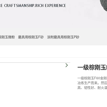
棕刚玉微粉
磨具用棕刚玉F砂
涂附磨具用棕刚玉P砂
一级棕刚玉
一级棕刚玉F60金
冶炼生产而来。然
高、韧性好、耐火