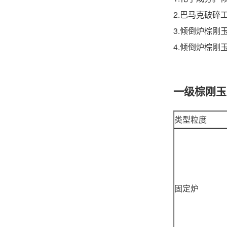
2.巴马克破
3.倾倒炉棕
4.倾倒炉棕
一级棕刚玉
类型粒度
固定炉