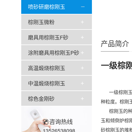
喷砂研磨棕刚玉
棕刚玉微粉
磨具用棕刚玉F砂
产品简介
涂附磨具用棕刚玉P砂
一级棕刚
高温煅烧棕刚玉
中温煅烧棕刚玉
一级棕刚玉F
棕色金刚砂
种粒度。棕刚
棕刚玉的种类
玉和倾倒炉棕
咨询热线
砂棕刚玉的堆
13526538098