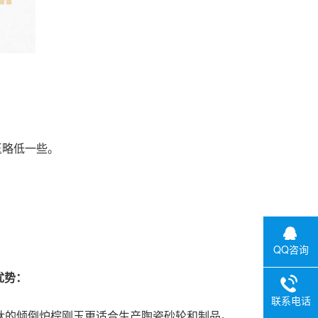
玉略低一些。
。
QQ咨询
优势：
联系电话
高钛的倾倒炉棕刚玉更适合生产陶瓷砂轮和制品。