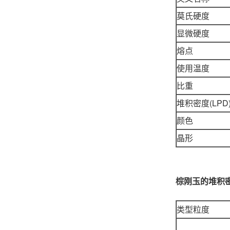
莫氏硬度
显微硬度
熔点
使用温度
比重
堆积密度(LPD)
颜色
晶形
棕刚玉的堆积
类型粒度