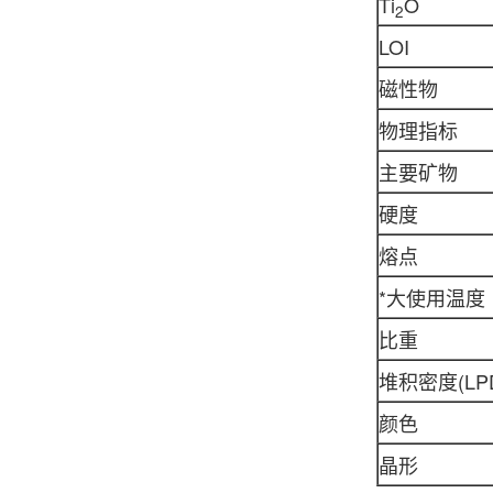
Ti
O
2
LOI
磁性物
物理指标
主要矿物
硬度
熔点
*大使用温度
比重
堆积密度(LPD
颜色
晶形