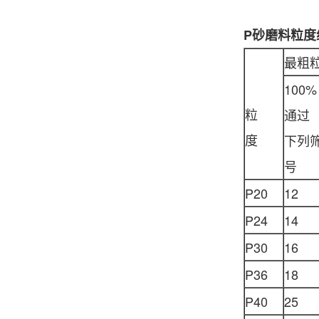
P
砂磨料粒度
最粗
100%
粒
通过
度
下列
号
P20
12
P24
14
P30
16
P36
18
P40
25