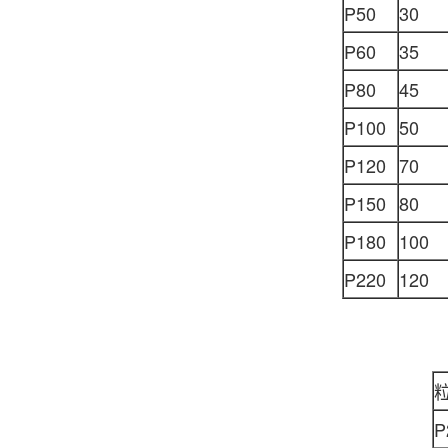
P50
30
P60
35
P80
45
P100
50
P120
70
P150
80
P180
100
P220
120
P