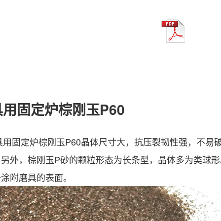
用固定炉棕刚玉P60
具用固定炉棕刚玉P60晶体尺寸大，抗压裂韧性强，不易
。另外，棕刚玉P砂的颗粒形态为长条型，晶体多为类球形
于涂附磨具的表面。