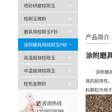
喷砂研磨棕刚玉
棕刚玉微粉
磨具用棕刚玉F砂
产品简介
涂附磨具用棕刚玉P砂
涂附磨具
高温煅烧棕刚玉
中温煅烧棕刚玉
涂附磨
具的耐用性
棕色金刚砂
料颗粒作用
咨询热线
13526538098