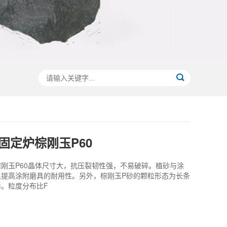
固定炉棕刚玉P60
刚玉P60晶体尺寸大，抗压裂韧性强，不易破碎。植砂与涂
以提高涂附磨具的耐用性。另外，棕刚玉P砂的颗粒形态为长条
。粒度分布比F