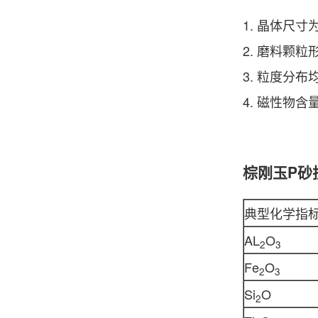
1. 晶体尺寸
2. 磨料颗
3. 粒度分
4. 磁性物
棕刚玉P砂
典型化学指
AL
O
2
3
Fe
O
2
3
Si
O
2