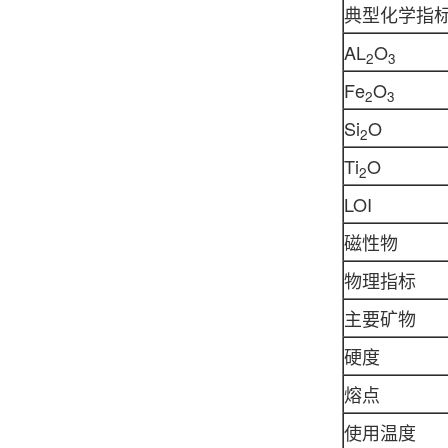
典型化学指
AL
O
2
3
Fe
O
2
3
Si
O
2
Ti
O
2
LOI
磁性物
物理指标
主要矿物
硬度
熔点
使用温度