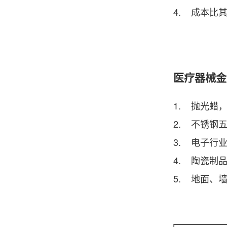
4. 成本比
医疗器械金
1. 抛光蜡
2. 不锈钢
3. 电子行
4. 陶瓷制
5. 地面、