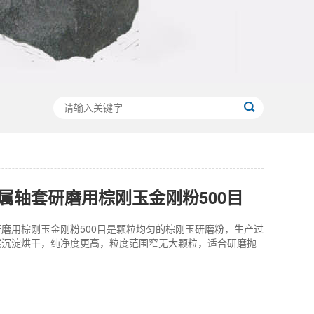
属轴套研磨用棕刚玉金刚粉500目
磨用棕刚玉金刚粉500目是颗粒均匀的棕刚玉研磨粉，生产过
然沉淀烘干，纯净度更高，粒度范围窄无大颗粒，适合研磨抛