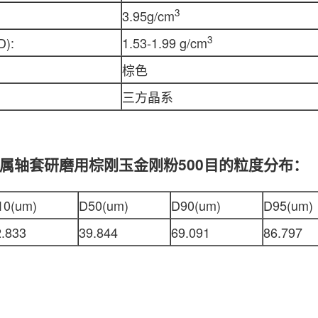
3
3.95g/cm
3
):
1.53-1.99 g/cm
棕色
三方晶系
属轴套研磨用棕刚玉金刚粉500目的粒度分布：
10(um)
D50(um)
D90(um)
D95(um)
2.833
39.844
69.091
86.797