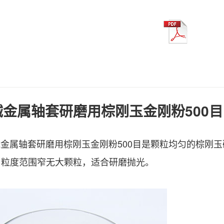
金属轴套研磨用棕刚玉金刚粉500目
金属轴套研磨用棕刚玉金刚粉500目是颗粒均匀的棕刚
，粒度范围窄无大颗粒，适合研磨抛光。