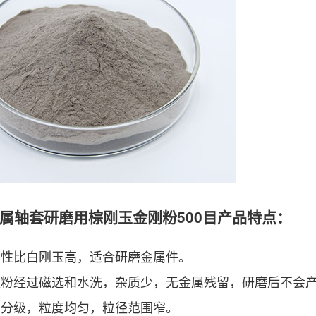
属轴套研磨用棕刚玉金刚粉500目产品特点：
韧性比白刚玉高，适合研磨金属件。
微粉经过磁选和水洗，杂质少，无金属残留，研磨后不会
力分级，粒度均匀，粒径范围窄。