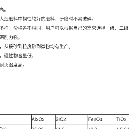
高。
人造磨料中韧性较好的磨料，研磨时不易破碎。
多样，价格各不相同，用户可以根据自己的需求选择一级、二级
磨削力强。
，从段砂到粒度砂到微粉均有生产。
，磁性物含量低。
耐火温度高。
Al2O3
SiO2
Fe2O3
TiO2
F16
95-96
≤1.2
≤0.3
1.5-3.