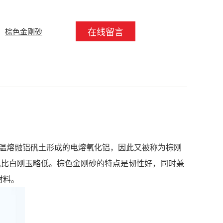
在线留言
棕色金刚砂
温熔融铝矾土形成的电熔氧化铝，因此又被称为棕刚
/mm2,比白刚玉略低。棕色金刚砂的特点是韧性好，同时兼
材料。