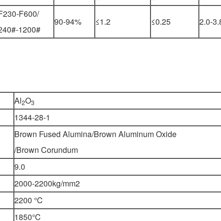
F230-F600/
90-94%
≤1.2
≤0.25
2.0-3.
240#-1200#
Al
O
2
3
1344-28-1
Brown Fused Alumina/Brown Aluminum Oxide
/Brown Corundum
9.0
2000-2200kg/mm2
2200 ℃
1850℃