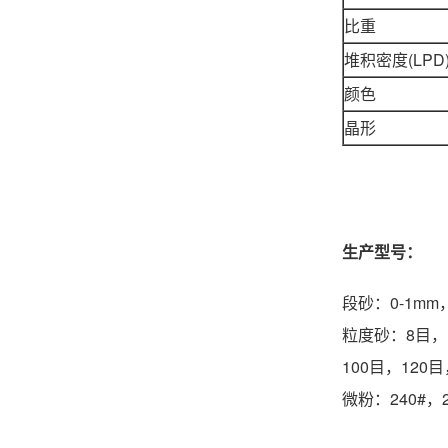
比重
堆积密度(LPD)
颜色
晶形
生产型号：
段砂：0-1mm，
粒度砂：8目，1
100目，120
微粉：240#，2