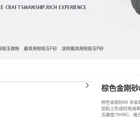
棕刚玉微粉
磨具用棕刚玉F砂
涂附磨具用棕刚玉P砂
棕色金刚砂
棕色金刚砂80 非
铝矾土形成的电熔氧
氏硬度75HRC，维氏硬