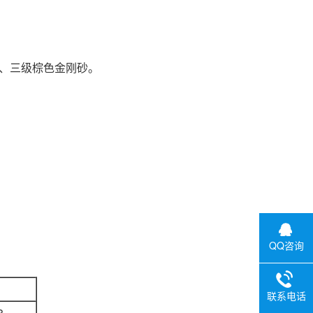
、三级棕色金刚砂。
QQ咨询
联系电话
8