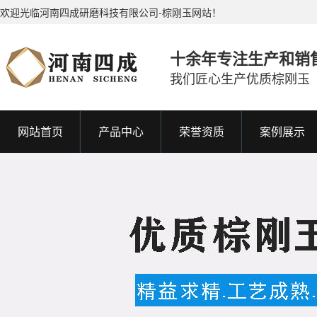
欢迎光临河南四成研磨科技有限公司-棕刚玉网站！
十余年专注生产和销
我们匠心生产优质棕刚玉
网站首页
产品中心
荣誉资质
案例展示