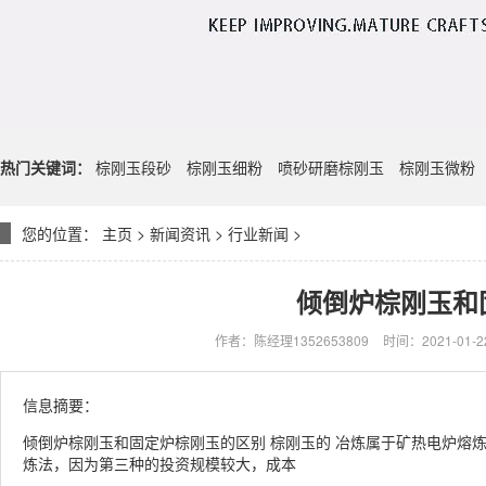
热门关键词：
棕刚玉段砂
棕刚玉细粉
喷砂研磨棕刚玉
棕刚玉微粉
您的位置：
主页
>
新闻资讯
>
行业新闻
>
倾倒炉棕刚玉和
作者：陈经理1352653809
时间：2021-01-22
信息摘要：
倾倒炉棕刚玉和固定炉棕刚玉的区别 棕刚玉的 冶炼属于矿热电炉熔
炼法，因为第三种的投资规模较大，成本