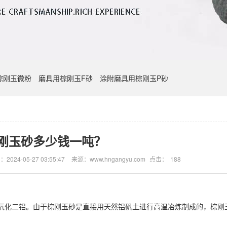
棕刚玉微粉
磨具用棕刚玉F砂
涂附磨具用棕刚玉P砂
刚玉砂多少钱一吨？
2024-05-27 03:55:47
来源：www.hngangyu.com
点击：
188
氧化二铝。由于棕刚玉砂是直接用天然铝矾土进行高温冶炼制成的，棕刚