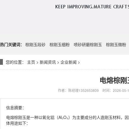
热门关键词：
棕刚玉段砂
棕刚玉细粉
喷砂研磨棕刚玉
棕刚玉微粉
您的位置：
主页
>
新闻资讯
>
企业新闻
>
电熔棕刚
作者：陈经理1352653809
时间：2026-05-12
信息摘要：
电熔棕刚玉是一种以氧化铝（Al₂O₃）为主要成分的人造刚玉材料
体用途如下：