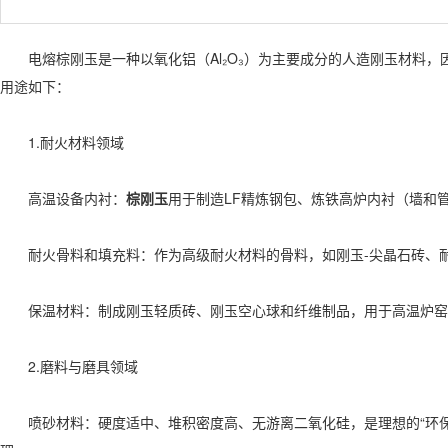
电熔棕刚玉是一种以氧化铝（Al₂O₃）为主要成分的人造刚玉材料，
用途如下：
1.耐火材料领域‌
高温设备内衬‌：
棕刚玉
用于制造LF精炼钢包、炼铁高炉内衬（墙和
耐火骨料和填充料‌：作为高级耐火材料的骨料，如刚玉-尖晶石砖、
保温材料‌：制成刚玉轻质砖、刚玉空心球和纤维制品，用于高温炉窑
2.磨料与磨具领域‌
喷砂材料‌：硬度适中、堆积密度高、无游离二氧化硅，是理想的“环保