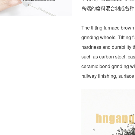
高端的磨料混合制成各种
The tilting furnace brown
grinding wheels. Tilting
hardness and durability t
such as carbon steel, cas
ceramic bond grinding wh
railway finishing, surface