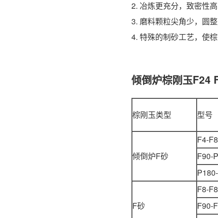
2. 冶炼更充分，致密
3. 磨料颗粒尖角少，
4. 特殊的制砂工艺，
倾倒炉棕刚玉F24 
棕刚玉类型
型号
F4-F
倾倒炉F砂
F90-
P180
F8-F
F砂
F90-