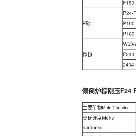
F180
P24-
P砂
P100
P180
W63-
微粉
F230
240#-
倾倒炉棕刚玉F24 
主要矿物
Main Chemical
莫氏硬度Mohs
hardness