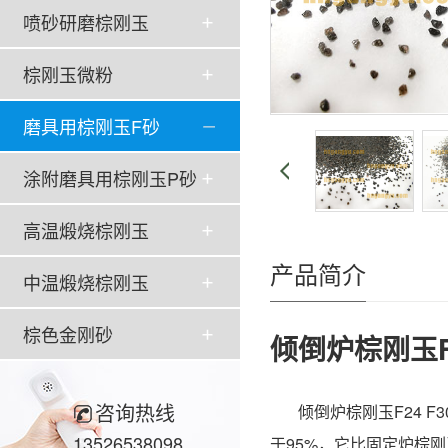
喷砂研磨棕刚玉
棕刚玉微粉
磨具用棕刚玉F砂
涂附磨具用棕刚玉P砂
高温煅烧棕刚玉
产品简介
中温煅烧棕刚玉
棕色金刚砂
倾倒炉棕刚玉F2
咨询热线
倾倒炉棕刚玉F24 
13526538098
于95%，它比固定炉棕