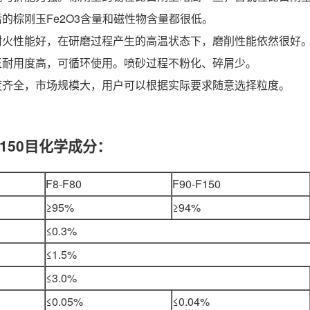
后的棕刚玉Fe2O3含量和磁性物含量都很低。
的耐火性能好，在研磨过程产生的高温状态下，磨削性能依然很好
刚玉耐用度高，可循环使用。喷砂过程不粉化、碎屑少。
粒度齐全，市场规模大，用户可以根据实际要求随意选择粒度。
150目化学成分：
F8-F80
F90-F150
≥95%
≥94%
≤0.3%
≤1.5%
≤3.0%
≤0.05%
≤0.04%