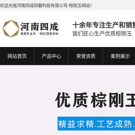
欢迎光临河南四成研磨科技有限公司-棕刚玉网站！
十余年专注生产和销
我们匠心生产优质棕刚玉
网站首页
产品中心
荣誉资质
案例展示