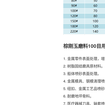
棕刚玉磨料100目
1. 金属零件表面处理，
2. 树脂固结磨具原材料。
3. 船体喷砂表面处理。
4. 金属模具、钢模清理
5. 纽扣、金属工艺品喷
6. 耐磨地坪骨料。
7. 医疗器械刀具、轴套