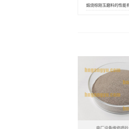
煅烧棕刚玉磨料的性能
电厂设备维修喷砂