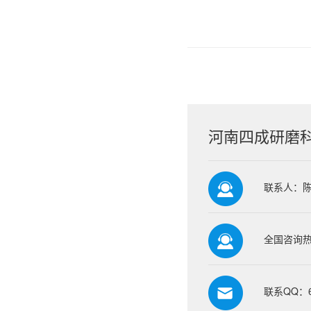
河南四成研磨
联系人：
全国咨询热线
联系QQ：66