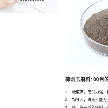
棕刚玉磨料100目
1. 硬度高，磨削力强
2. 韧性高，抗弯折能
3. 经过磁选后的棕刚玉