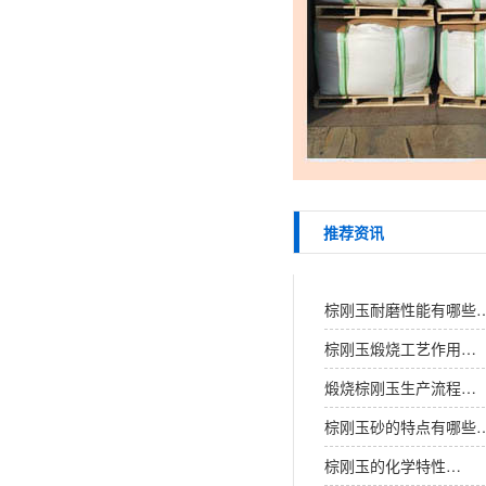
推荐资讯
棕刚玉耐磨性能有哪些
棕刚玉煅烧工艺作用…
煅烧棕刚玉生产流程…
棕刚玉砂的特点有哪些
棕刚玉的化学特性…