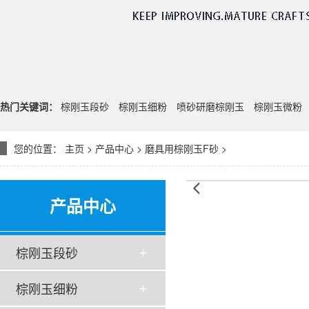
热门关键词：
棕刚玉段砂
棕刚玉细粉
喷砂研磨棕刚玉
棕刚玉微粉
您的位置：
主页
>
产品中心
>
磨具用棕刚玉F砂
>
产品中心
棕刚玉段砂
棕刚玉细粉