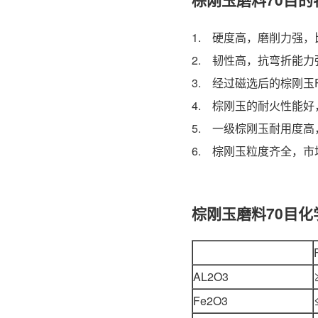
1. 硬度高，磨削力强
2. 韧性高，抗弯折能
3. 经过磁选后的棕刚玉
4. 棕刚玉的耐火性能
5. 一级棕刚玉耐用度
6. 棕刚玉粒度齐全，
棕刚玉磨料70目化
AL2O3
Fe2O3