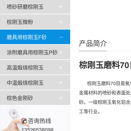
喷砂研磨棕刚玉
棕刚玉微粉
磨具用棕刚玉F砂
产品简介
涂附磨具用棕刚玉P砂
棕刚玉磨料70
高温煅烧棕刚玉
中温煅烧棕刚玉
棕刚玉磨料70目
是氧
金属材料的喷砂和表面处
棕色金刚砂
砂。一级棕刚玉氧化铝含
工等行业。
咨询热线
13526538098