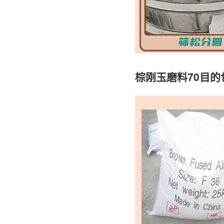
棕刚玉磨料70目的