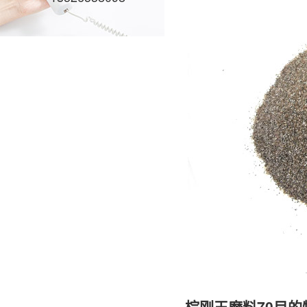
棕刚玉磨料70目的