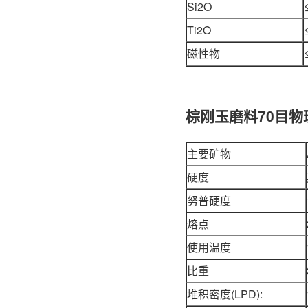
Si2O
Ti2O
磁性物
棕刚玉磨料70目物
主要矿物
硬度
努普硬度
熔点
使用温度
比重
堆积密度(LPD):