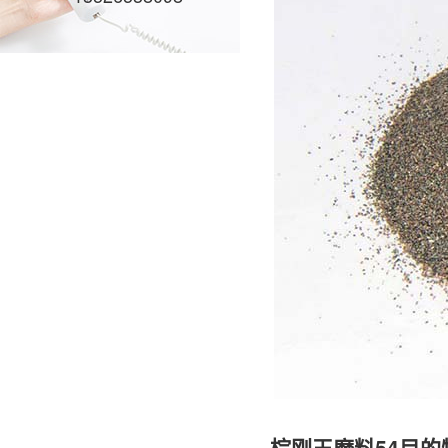
棕刚玉磨料54目的