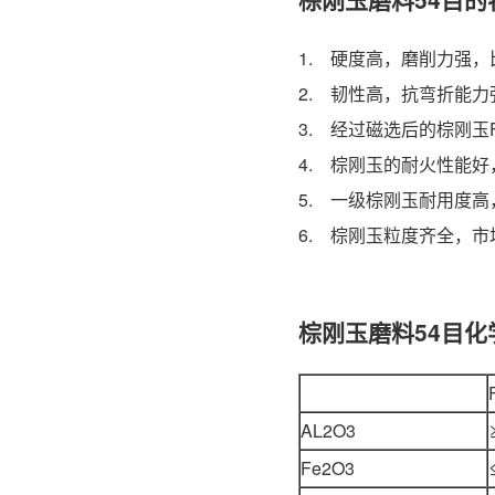
1. 硬度高，磨削力强
2. 韧性高，抗弯折能
3. 经过磁选后的棕刚玉
4. 棕刚玉的耐火性能
5. 一级棕刚玉耐用度
6. 棕刚玉粒度齐全，
棕刚玉磨料54目化
AL2O3
Fe2O3