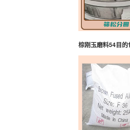
棕刚玉磨料54目的