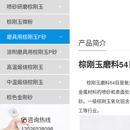
喷砂研磨棕刚玉
棕刚玉微粉
磨具用棕刚玉F砂
产品简介
涂附磨具用棕刚玉P砂
棕刚玉磨料54
高温煅烧棕刚玉
中温煅烧棕刚玉
棕刚玉磨料54目
是氧
金属材料的喷砂和表面处
棕色金刚砂
砂。一级棕刚玉氧化铝含
工等行业。
咨询热线
13526538098