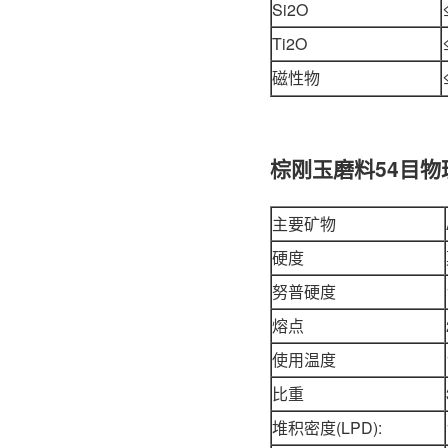
Si2O
Ti2O
磁性物
棕刚玉磨料54目物
主要矿物
硬度
努普硬度
熔点
使用温度
比重
堆积密度(LPD):