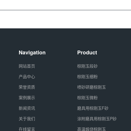
Navigation
Product
网站首页
棕刚玉段砂
产品中心
棕刚玉细粉
荣誉资质
喷砂研磨棕刚玉
案例展示
棕刚玉微粉
新闻资讯
磨具用棕刚玉F砂
关于我们
涂附磨具用棕刚玉P砂
在线留言
高温煅烧棕刚玉