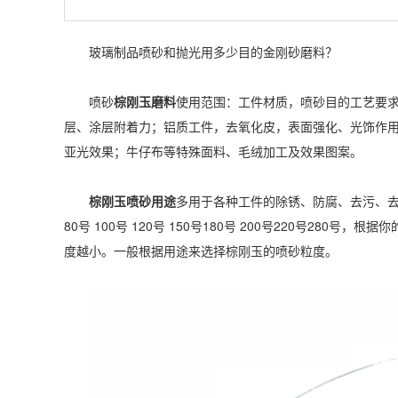
玻璃制品喷砂和抛光用多少目的金刚砂磨料？
喷砂
棕刚玉磨料
使用范围：工件材质，喷砂目的工艺要
层、涂层附着力；铝质工件，去氧化皮，表面强化、光饰作用
亚光效果；牛仔布等特殊面料、毛绒加工及效果图案。
棕刚玉喷砂用途
多用于各种工件的除锈、防腐、去污、去氧
80号 100号 120号 150号180号 200号220号2
度越小。一般根据用途来选择
棕刚玉
的喷砂粒度。