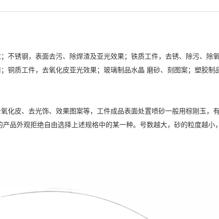
求；不锈钢，表面去污、除焊渣及亚光效果；铁质工件，去锈、除污、除
；铜质工件，去氧化皮亚光效果；玻璃制品水晶 磨砂、刻图案；塑胶制品
化皮、去光饰、效果图案等，工件成品表面处置喷砂一般用棕刚玉，有16号
80号，根据你的产品外观拒绝自由选择上述规格中的某一种。号数越大，砂的粒度越