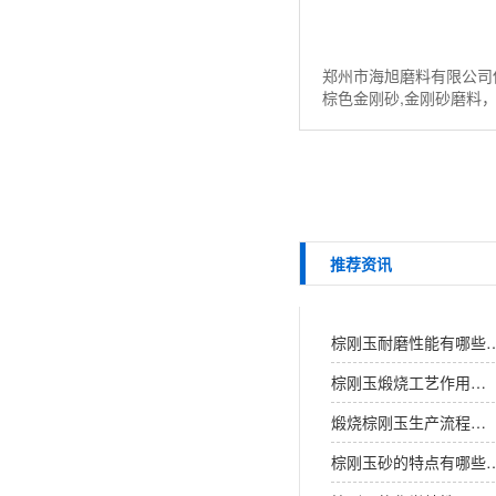
郑州市海旭磨料有限公司
棕色金刚砂,金刚砂磨料
粉，棕色氧化铝等磨料。
请联系：13526538098...
推荐资讯
棕刚玉耐磨性能有哪些
棕刚玉煅烧工艺作用…
煅烧棕刚玉生产流程…
棕刚玉砂的特点有哪些