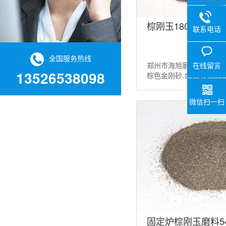
棕刚玉180目喷砂粉
联系电话
全国服务热线
在线留言
郑州市海旭磨料有限公司
13526538098
棕色金刚砂,金刚砂磨料
粉，棕色氧化铝等磨料。
请联系：13526538098...
微信扫一扫
固定炉棕刚玉磨料5