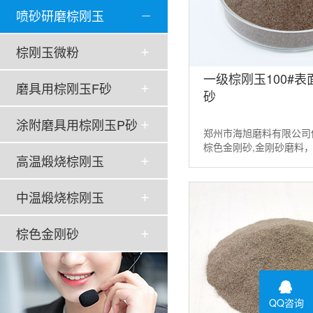
喷砂研磨棕刚玉
棕刚玉微粉
一级棕刚玉100#
磨具用棕刚玉F砂
砂
涂附磨具用棕刚玉P砂
郑州市海旭磨料有限公司
棕色金刚砂,金刚砂磨料
高温煅烧棕刚玉
粉，棕色氧化铝等磨料。
请联系：13526538098...
中温煅烧棕刚玉
棕色金刚砂
QQ咨询